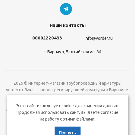
Наши контакты
88002220433
info@vorder.ru
г. Барнаул, Балтийская ул, 84
2026 © Интернет-магазин трубопроводный арматуры
vorder.ru. Заказ запорно-регулирующей арматуры в Барнауле.
Все права защищены ООО Вордер
Вся информация на сайте о товарах носит справочный
Этот сайт использует cookie для хранения данных.
характер и не является публичной офертой в соответствии с
Продолжая использовать сайт, Вы даете согласие
пунктом 2 статьи 437 ГК РФ.
на работу с этими файлами.
Версия для печати
Принять